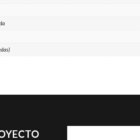
da
edas)
ROYECTO