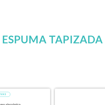
cio
Sillas Profesionales
Productos
Empresa
ESPUMA TAPIZADA
IVAS
mo sincrónico