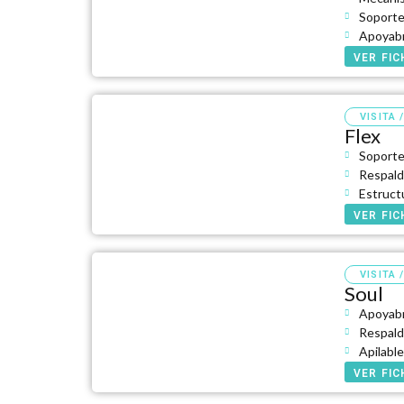
Soporte
Apoyab
VER FI
VISITA 
Flex
Soporte
Respald
Estruct
VER FI
VISITA 
Soul
Apoyabr
Respald
Apilabl
VER FI