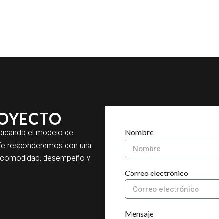
ROYECTO
indicando el modelo de
Nombre
a. Te responderemos con una
ar comodidad, desempeño y
Correo electrónico
Mensaje