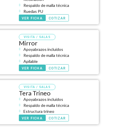
Respaldo de malla técnica
Ruedas PU
VER FICHA
COTIZAR
VISITA / SALAS
Mirror
Apoyabrazos incluidos
Respaldo de malla técnica
Apilable
VER FICHA
COTIZAR
VISITA / SALAS
Tera Trineo
Apoyabrazos incluidos
Respaldo de malla técnica
Estructura trineo
VER FICHA
COTIZAR