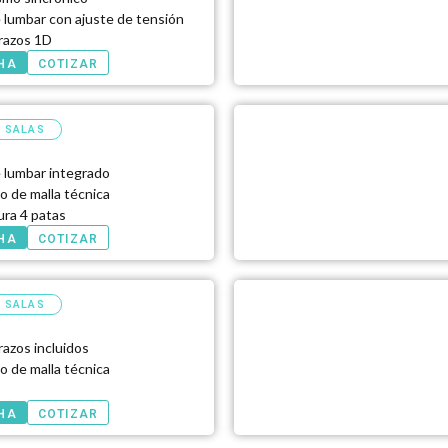
 lumbar con ajuste de tensión
razos 1D
CHA
COTIZAR
/ SALAS
 lumbar integrado
o de malla técnica
ura 4 patas
CHA
COTIZAR
/ SALAS
azos incluidos
o de malla técnica
e
CHA
COTIZAR