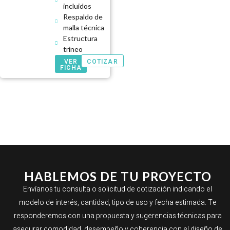
incluidos
Respaldo de
malla técnica
Estructura
trineo
VER
COTIZAR
FICHA
HABLEMOS DE TU PROYECTO
Envíanos tu consulta o solicitud de cotización indicando el
modelo de interés, cantidad, tipo de uso y fecha estimada. Te
responderemos con una propuesta y sugerencias técnicas para
asegurar comodidad, desempeño y coherencia con el diseño de