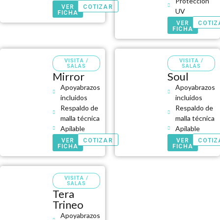
Protección
VER
COTIZAR
UV
FICHA
VER
COTIZ
FICHA
VISITA /
VISITA /
SALAS
SALAS
Mirror
Soul
Apoyabrazos
Apoyabrazos
incluidos
incluidos
Respaldo de
Respaldo de
malla técnica
malla técnica
Apilable
Apilable
VER
COTIZAR
VER
COTIZ
FICHA
FICHA
VISITA /
SALAS
Tera
Trineo
Apoyabrazos