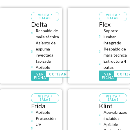
VISITA /
VISITA /
SALAS
SALAS
Delta
Flex
Respaldo de
Soporte
malla técnica
lumbar
Asiento de
integrado
espuma
Respaldo de
inyectada
malla técnica
tapizada
Estructura 4
Apilable
patas
VER
COTIZAR
VER
COTIZ
FICHA
FICHA
VISITA /
VISITA /
SALAS
SALAS
Frida
Klint
Apilable
Apoyabrazos
Protección
incluidos
UV
Apilable