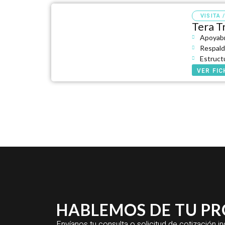
VISITA 
Tera T
Apoyabr
Respald
Estruct
VER FI
HABLEMOS DE TU P
Envíanos tu consulta o solicitud de cotización 