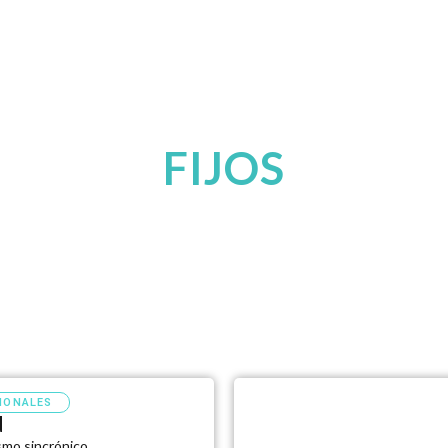
cio
Sillas Profesionales
Productos
Empresa
FIJOS
IONALES
d
mo sincrónico