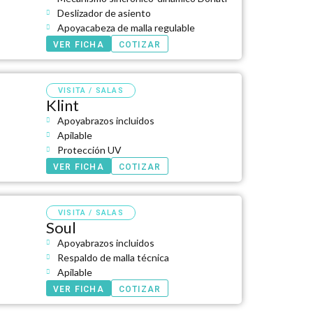
Deslizador de asiento
Apoyacabeza de malla regulable
VER FICHA
COTIZAR
VISITA / SALAS
Klint
Apoyabrazos incluidos
Apilable
Protección UV
VER FICHA
COTIZAR
VISITA / SALAS
Soul
Apoyabrazos incluidos
Respaldo de malla técnica
Apilable
VER FICHA
COTIZAR