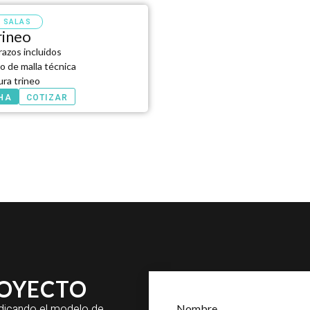
/ SALAS
rineo
azos incluidos
o de malla técnica
ura trineo
CHA
COTIZAR
ROYECTO
indicando el modelo de
Nombre