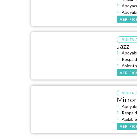
Apoyaca
Apoyabr
VER FI
VISITA 
Jazz
Apoyabr
Respald
Asiento
VER FI
VISITA 
Mirror
Apoyabr
Respald
Apilabl
VER FI