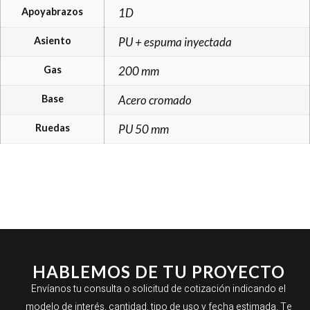
Apoyabrazos
1D
Asiento
PU + espuma inyectada
Gas
200 mm
Base
Acero cromado
Ruedas
PU 50 mm
HABLEMOS DE TU PROYECTO
Envíanos tu consulta o solicitud de cotización indicando el
modelo de interés, cantidad, tipo de uso y fecha estimada. Te