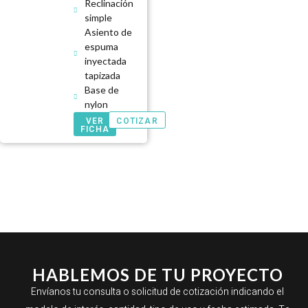
Reclinación
simple
Asiento de
espuma
inyectada
tapizada
Base de
nylon
VER
COTIZAR
FICHA
HABLEMOS DE TU PROYECTO
Envíanos tu consulta o solicitud de cotización indicando el