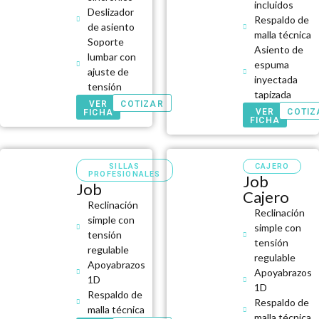
incluidos
Deslizador
Respaldo de
de asiento
malla técnica
Soporte
Asiento de
lumbar con
espuma
ajuste de
inyectada
tensión
tapizada
VER
COTIZAR
VER
COTIZ
FICHA
FICHA
SILLAS
CAJERO
PROFESIONALES
Job
Job
Cajero
Reclinación
Reclinación
simple con
simple con
tensión
tensión
regulable
regulable
Apoyabrazos
Apoyabrazos
1D
1D
Respaldo de
Respaldo de
malla técnica
malla técnica