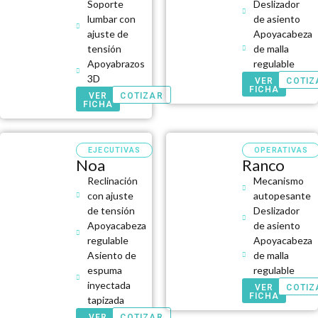
Soporte
Deslizador
lumbar con
de asiento
ajuste de
Apoyacabeza
tensión
de malla
Apoyabrazos
regulable
3D
VER
COTIZ
FICHA
VER
COTIZAR
FICHA
EJECUTIVAS
OPERATIVAS
Noa
Ranco
Reclinación
Mecanismo
con ajuste
autopesante
de tensión
Deslizador
Apoyacabeza
de asiento
regulable
Apoyacabeza
Asiento de
de malla
espuma
regulable
inyectada
VER
COTIZ
FICHA
tapizada
VER
COTIZAR