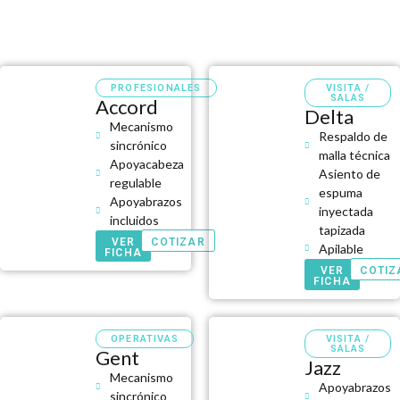
PROFESIONALES
VISITA /
SALAS
Accord
Delta
Mecanismo
Respaldo de
sincrónico
malla técnica
Apoyacabeza
Asiento de
regulable
espuma
Apoyabrazos
inyectada
incluidos
tapizada
VER
COTIZAR
Apilable
FICHA
VER
COTIZ
FICHA
OPERATIVAS
VISITA /
SALAS
Gent
Jazz
Mecanismo
Apoyabrazos
sincrónico