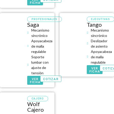
FICHA
PROFESIONALES
EJECUTIVAS
Saga
Tango
Mecanismo
Mecanismo
sincrónico
sincrónico
Apoyacabeza
Deslizador
de malla
de asiento
regulable
Apoyacabeza
Soporte
de malla
lumbar con
regulable
ajuste de
VER
COTIZ
FICHA
tensión
VER
COTIZAR
FICHA
CAJERO
Wolf
Cajero