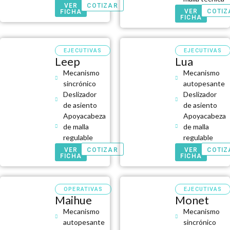
VER
COTIZAR
VER
COTIZ
FICHA
FICHA
EJECUTIVAS
EJECUTIVAS
Leep
Lua
Mecanismo
Mecanismo
sincrónico
autopesante
Deslizador
Deslizador
de asiento
de asiento
Apoyacabeza
Apoyacabeza
de malla
de malla
regulable
regulable
VER
COTIZAR
VER
COTIZ
FICHA
FICHA
OPERATIVAS
EJECUTIVAS
Maihue
Monet
Mecanismo
Mecanismo
autopesante
sincrónico