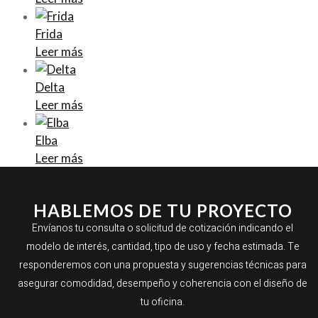
Frida
Leer más
Delta
Leer más
Elba
Leer más
HABLEMOS DE TU PROYECTO
Envíanos tu consulta o solicitud de cotización indicando el
modelo de interés, cantidad, tipo de uso y fecha estimada. Te
responderemos con una propuesta y sugerencias técnicas para
asegurar comodidad, desempeño y coherencia con el diseño de
tu oficina.