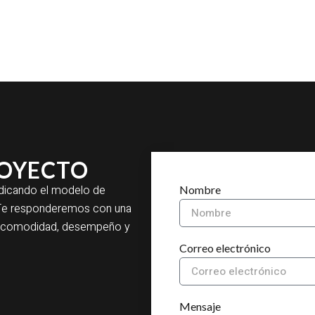
ROYECTO
indicando el modelo de
Nombre
a. Te responderemos con una
ar comodidad, desempeño y
Correo electrónico
Mensaje