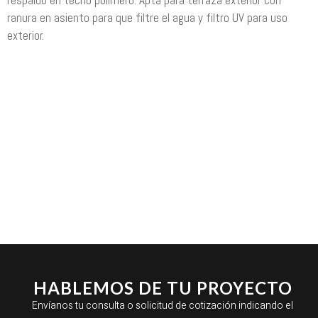
respaldo en tecno polímero. Apta para terraza exterior con
ranura en asiento para que filtre el agua y filtro UV para uso
exterior.
HABLEMOS DE TU PROYECTO
Envíanos tu consulta o solicitud de cotización indicando el