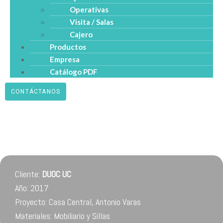
Operativas
Visita / Salas
Cajero
Productos
Empresa
Catálogo PDF
CONTÁCTANOS
Cliente:
DUOC UC
Año: 2017
Proyecto: Casa Central, Antonio Varas
Materiales: Mobiliario y Sillas